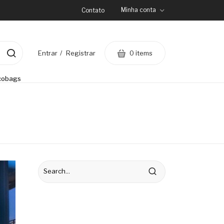
Minha conta
Contato
0 items
Entrar
Registrar
cobags