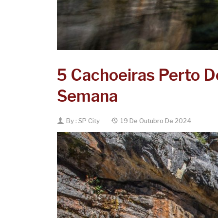
5 Cachoeiras Perto De
Semana
By :
SP City
19 De Outubro De 2024