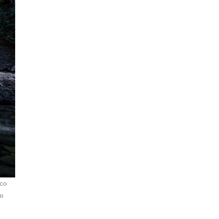
uco
êm