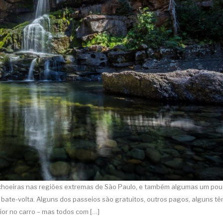
achoeiras nas regiões extremas de São Paulo, e também algumas um po
 bate-volta. Alguns dos passeios são gratuitos, outros pagos, alguns t
ior no carro – mas todos com […]