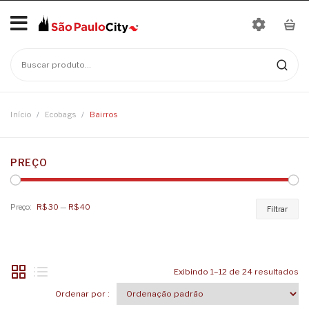
Início
No products in the cart.
Mais Vendidos
Bonés
Início
/
Ecobags
/
Bairros
Camisetas
PREÇO
Moletons
Baby Look
Infantil
Camisetas
Linha Nomes
Preço:
R$ 30
—
R$ 40
Pr
Pr
Filtrar
Canecas
Body
mí
má
Chaveiros
Camisetas Infantis
Exibindo 1–12 de 24 resultados
Ecobags
Ordenar por :