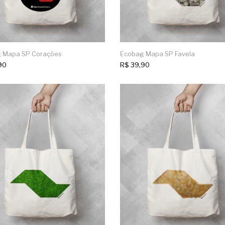
 Mapa SP Corações
Ecobag Mapa SP Favela
90
R$
39,90