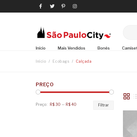
Início
Mais Vendidos
Bonés
Camise
Início
/
Ecobags
/
Calçada
PREÇO
Preço:
R$ 30
—
R$ 40
Preço
Preço
Filtrar
mínimo
máximo