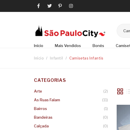
Cam
Início
Mais Vendidos
Bonés
Camise
Início
/
Infantil
/
Camisetas Infantis
CATEGORIAS
Arte
(2)
As Ruas Falam
(11)
Bairros
(1)
Bandeiras
(0)
Calçada
(0)