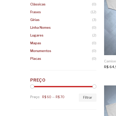
Clássicas
(0)
Frases
(12)
Gírias
(3)
Linha Nomes
(0)
Lugares
(2)
Mapas
(0)
Monumentos
(0)
Placas
(0)
Camiset
R$
64,
PREÇO
Preço:
R$ 60
—
R$ 70
Preço
Preço
Filtrar
mínimo
máximo