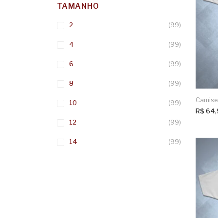
TAMANHO
2
(99)
4
(99)
6
(99)
8
(99)
Camiset
10
(99)
R$
64,
12
(99)
14
(99)