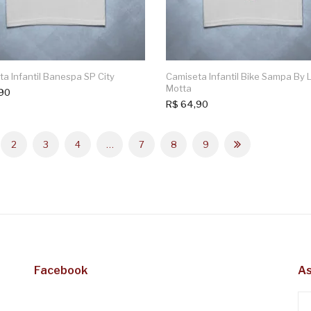
a Infantil Banespa SP City
Camiseta Infantil Bike Sampa By 
Motta
90
R$
64,90
2
3
4
…
7
8
9
Facebook
As