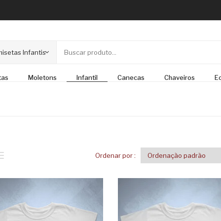
isetas Infantis
tas
Moletons
Infantil
Canecas
Chaveiros
E
Ordenar por :