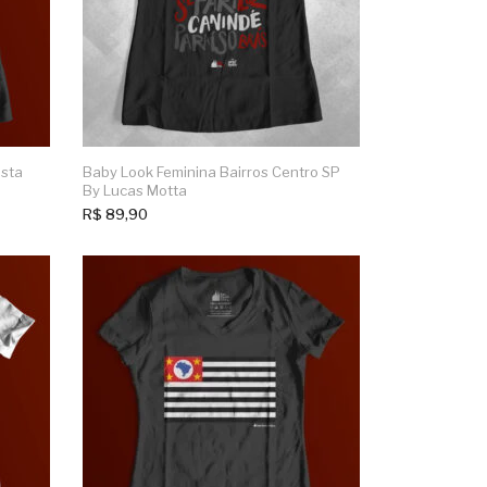
ista
Baby Look Feminina Bairros Centro SP
By Lucas Motta
R$
89,90