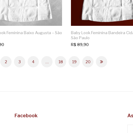
ook Feminina Baixo Augusta – São
Baby Look Feminina Bandeira Ci
São Paulo
90
R$
89,90
2
3
4
…
18
19
20
Facebook
As