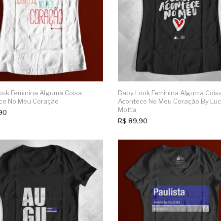
ook Feminina Alguma Coisa
Baby Look Feminina Alguma Cois
ce No Meu Coração
Acontece No Meu Coração By Lu
Motta
90
R$
89,90