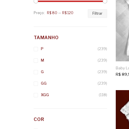
Preço:
R$ 80
—
R$ 120
Preço
Preço
Filtrar
mínimo
máximo
TAMANHO
P
(239)
M
(239)
Baby L
G
(239)
R$
89,
GG
(239)
XGG
(118)
COR