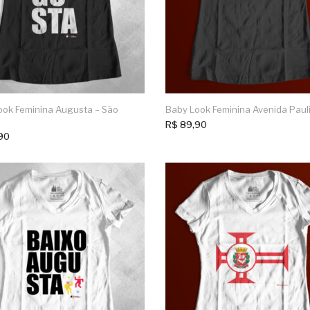
ook Feminina Augusta – São
Baby Look Feminina Avenida Paul
R$
89,90
90