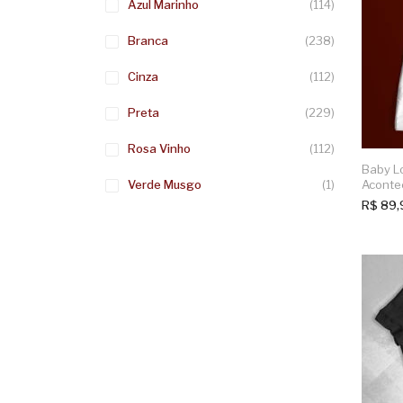
Azul Marinho
(114)
Branca
(238)
Cinza
(112)
Preta
(229)
Rosa Vinho
(112)
Baby L
Verde Musgo
(1)
Aconte
R$
89,