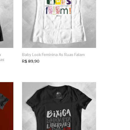
a
Baby Look Feminina As Ruas Falam
cas
R$
89,90