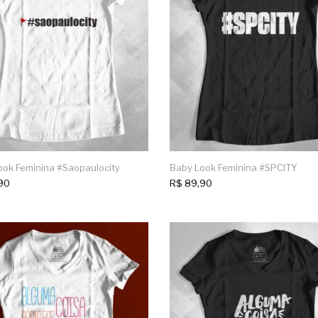
ook Feminina #saopaulocity
Baby Look Feminina #SPCITY
90
R$
89,90