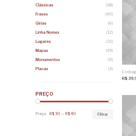
Clássicas
(18)
Frases
(40)
Gírias
(6)
Linha Nomes
(12)
Lugares
(31)
Mapas
(19)
Monumentos
(9)
Placas
(3)
Ecobag
R$
39,
PREÇO
Preço:
R$ 30
—
R$ 40
Preço
Preço
Filtrar
mínimo
máximo