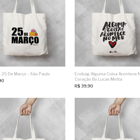
 25 De Março – São Paulo
Ecobag Alguma Coisa Acontece 
Coração By Lucas Motta
90
R$
39,90