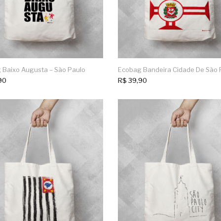
 Baixo Augusta – São Paulo
Ecobag Bandeira Cidade De São 
90
R$
39,90