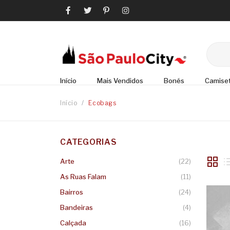
Início
Mais Vendidos
Bonés
Camise
Início
/
Ecobags
CATEGORIAS
Arte
(22)
As Ruas Falam
(11)
Bairros
(24)
Bandeiras
(4)
Calçada
(16)