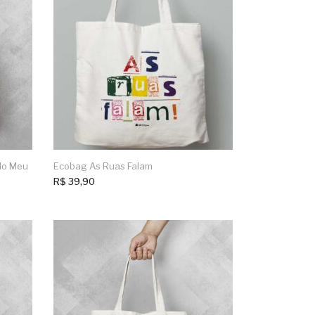
No Meu
Ecobag As Ruas Falam
R$
39,90