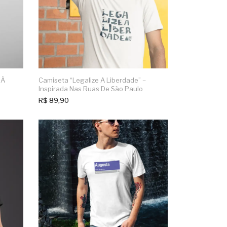
 À
Camiseta “Legalize A Liberdade” –
Inspirada Nas Ruas De São Paulo
R$
89,90