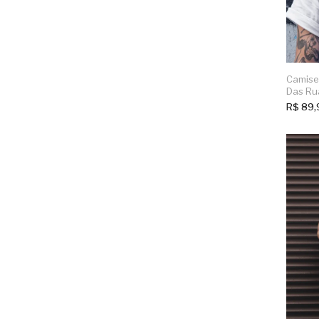
Camise
Das Ru
R$
89,