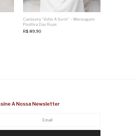
Camiseta “Volte A Sorrir” – Mensagem
Positiva Das Ruas
R$
89,90
sine A Nossa Newsletter