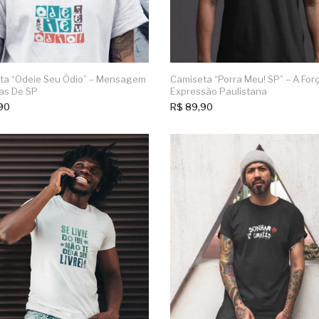
ta “Odeie Seu Ódio” – Mensagem
Camiseta “Porra Meu! SP” – A For
as De SP
Expressão Paulistana
90
R$
89,90