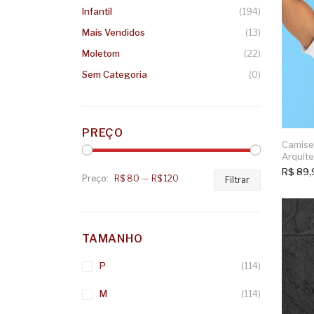
Infantil
(194)
Mais Vendidos
(13)
Moletom
(22)
Sem Categoria
(0)
PREÇO
Camiset
Arquite
R$
89,
Preço:
R$ 80
—
R$ 120
Preço
Preço
Filtrar
mínimo
máximo
TAMANHO
P
(114)
M
(114)