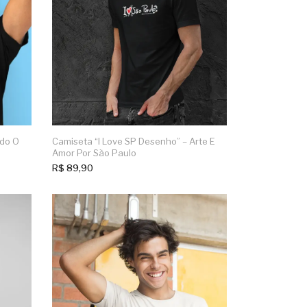
ndo O
Camiseta “I Love SP Desenho” – Arte E
Amor Por São Paulo
R$
89,90