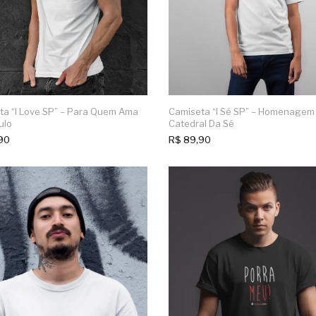
ta “I Love SP” – Para Quem Ama
Camiseta “I Sé SP” – Homenagem
ulo
Catedral Da Sé
90
R$
89,90