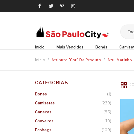
Tod
Início
Mais Vendidos
Bonés
Camise
Início
/
Atributo "Cor" De Produto
/
Azul Marinho
CATEGORIAS
Bonés
(1)
Camisetas
(239)
Canecas
(85)
Chaveiros
(10)
Ecobags
(109)