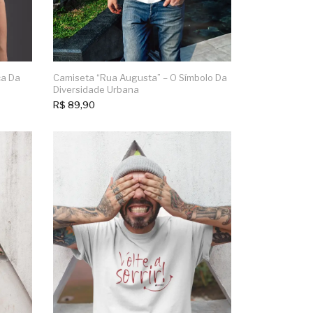
ça Da
Camiseta “Rua Augusta” – O Símbolo Da
Diversidade Urbana
R$
89,90