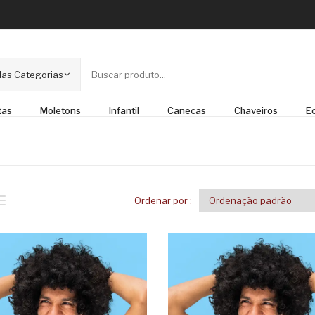
as Categorias
tas
Moletons
Infantil
Canecas
Chaveiros
E
Ordenar por :