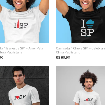
a “I Banespa SP” – Amor Pela
Camiseta “I Chuva SP” – Celebra
tura Paulistana
Clima Paulistano
90
R$
89,90