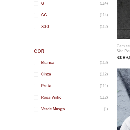
G
(114)
GG
(114)
XGG
(112)
Camise
COR
São Pa
R$
89,
Branca
(113)
Cinza
(112)
Preta
(114)
Rosa Vinho
(112)
Verde Musgo
(1)