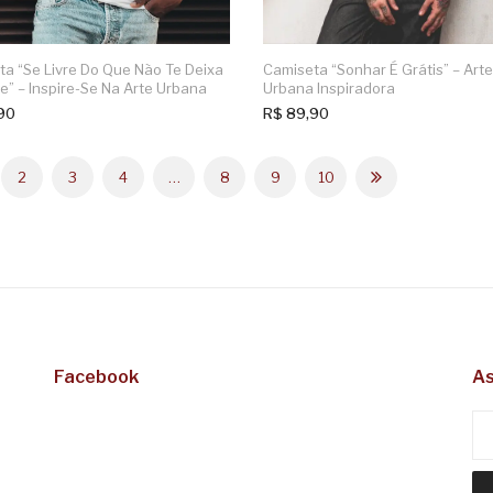
a “Se Livre Do Que Não Te Deixa
Camiseta “Sonhar É Grátis” – Arte
re” – Inspire-Se Na Arte Urbana
Urbana Inspiradora
90
R$
89,90
2
3
4
…
8
9
10
Facebook
As