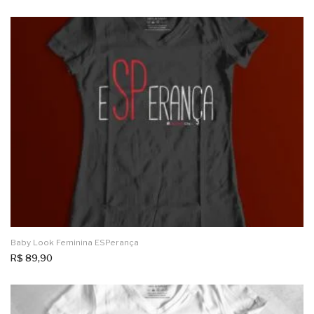
Baby Look Feminina ESPerança
R$
89,90