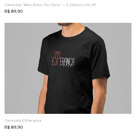
Camiseta “Mais Amor Por Favor” – O Clássico De SP
R$
89,90
Camiseta ESPerança
R$
89,90