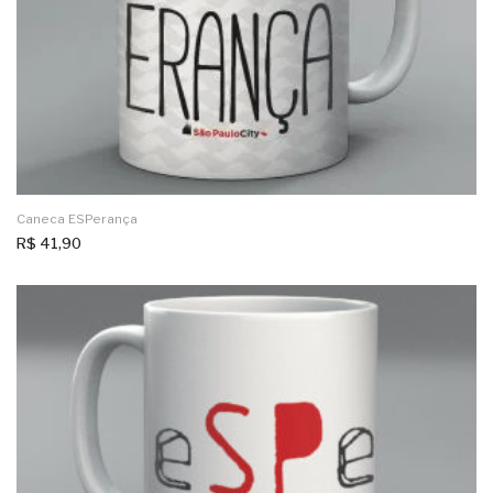
Caneca ESPerança
R$
41,90