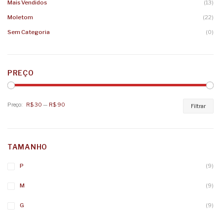
Mais Vendidos
(13)
Moletom
(22)
Sem Categoria
(0)
PREÇO
Preço:
R$ 30
—
R$ 90
Pr
Pr
Filtrar
mí
má
TAMANHO
P
(9)
M
(9)
G
(9)