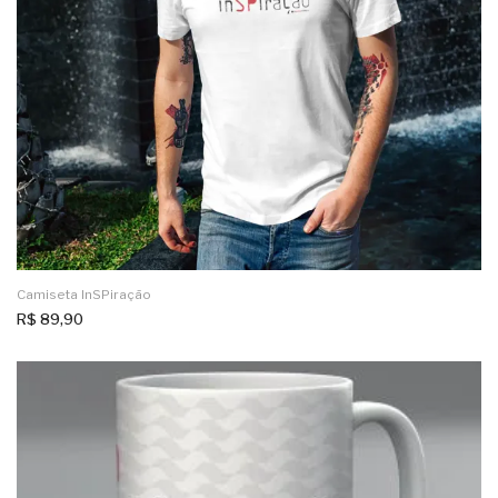
Camiseta InSPiração
R$
89,90