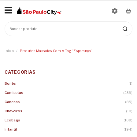
Início
No products in the cart.
Mais Vendidos
Bonés
Início
/
Produtos Marcados Com A Tag “esperança”
Camisetas
CATEGORIAS
Moletons
Baby Look
Bonés
(1)
Infantil
Camisetas
Linha Nomes
Camisetas
(239)
Canecas
Body
Canecas
(85)
Chaveiros
Camisetas Infantis
Chaveiros
(10)
Ecobags
(109)
Ecobags
Infantil
(194)