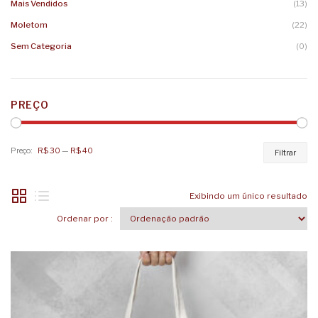
Mais Vendidos
(13)
Moletom
(22)
Sem Categoria
(0)
PREÇO
Preço:
R$ 30
—
R$ 40
Pr
Pr
Filtrar
mí
má
Exibindo um único resultado
Ordenar por :