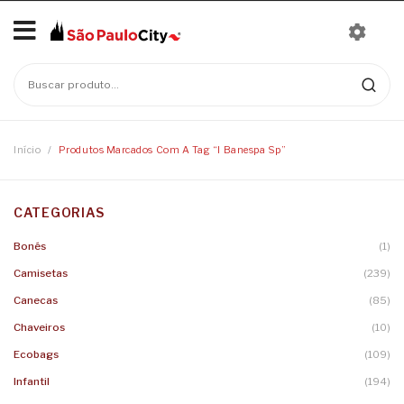
Início
Mais Vendidos
Bonés
Início
/
Produtos Marcados Com A Tag “i Banespa Sp”
Camisetas
CATEGORIAS
Moletons
Baby Look
Bonés
(1)
Infantil
Camisetas
Linha Nomes
Camisetas
(239)
Canecas
Body
Canecas
(85)
Chaveiros
Camisetas Infantis
Chaveiros
(10)
Ecobags
(109)
Ecobags
Infantil
(194)