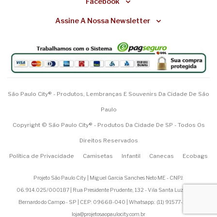
Facebook
Assine A Nossa Newsletter
São Paulo City® - Produtos, Lembranças E Souvenirs Da Cidade De São
Paulo
Copyright © São Paulo City® - Produtos Da Cidade De SP - Todos Os
Direitos Reservados
Política de Privacidade
Camisetas
Infantil
Canecas
Ecobags
Projeto São Paulo City | Miguel Garcia Sanches Neto ME - CNPJ:
06.914.025/000187 | Rua Presidente Prudente, 132 - Vila Santa Luzia - São
Bernardo do Campo - SP | CEP: 09668-040 | Whatsapp.: (
11) 91577-1200
|
loja@projetosaopaulocity.com.br