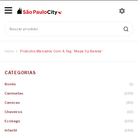
Início
Mais Vendidos
Bonés
Início
/
Produtos Marcados Com A Tag “mapa Sp Balada”
Camisetas
CATEGORIAS
Moletons
Baby Look
Bonés
(1)
Infantil
Camisetas
Linha Nomes
Camisetas
(239)
Canecas
Body
Canecas
(85)
Chaveiros
Camisetas Infantis
Chaveiros
(10)
Ecobags
(109)
Ecobags
Infantil
(194)