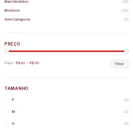
Mais Vendidos
(13)
Moletom
(22)
Sem Categoria
(0)
PREÇO
Preço:
R$ 40
—
R$ 90
Pr
Pr
Filtrar
mí
má
TAMANHO
P
(2)
M
(2)
G
(2)