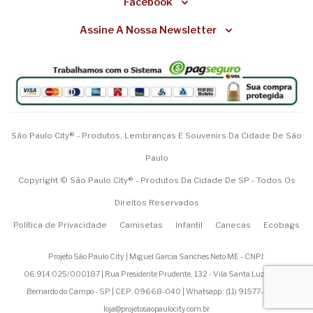
Facebook
Assine A Nossa Newsletter
São Paulo City® - Produtos, Lembranças E Souvenirs Da Cidade De São
Paulo
Copyright © São Paulo City® - Produtos Da Cidade De SP - Todos Os
Direitos Reservados
Política de Privacidade
Camisetas
Infantil
Canecas
Ecobags
Projeto São Paulo City | Miguel Garcia Sanches Neto ME - CNPJ:
06.914.025/000187 | Rua Presidente Prudente, 132 - Vila Santa Luzia - São
Bernardo do Campo - SP | CEP: 09668-040 | Whatsapp.: (
11) 91577-1200
|
loja@projetosaopaulocity.com.br