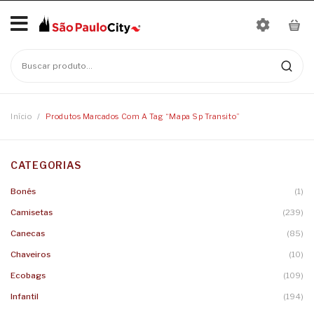
Início
No products in the cart.
Mais Vendidos
Bonés
Início
/
Produtos Marcados Com A Tag “mapa Sp Transito”
Camisetas
CATEGORIAS
Moletons
Baby Look
Bonés
(1)
Infantil
Camisetas
Linha Nomes
Camisetas
(239)
Canecas
Body
Canecas
(85)
Chaveiros
Camisetas Infantis
Chaveiros
(10)
Ecobags
(109)
Ecobags
Infantil
(194)