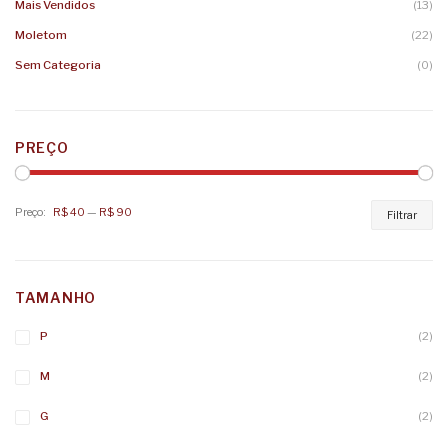
Mais Vendidos
(13)
Moletom
(22)
Sem Categoria
(0)
PREÇO
Preço:
R$ 40
—
R$ 90
Pr
Pr
Filtrar
mí
má
TAMANHO
P
(2)
M
(2)
G
(2)