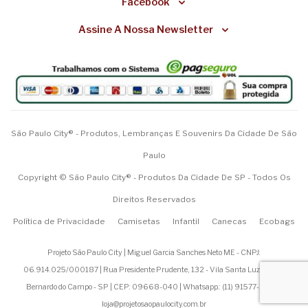
Facebook
Assine A Nossa Newsletter
São Paulo City® - Produtos, Lembranças E Souvenirs Da Cidade De São
Paulo
Copyright © São Paulo City® - Produtos Da Cidade De SP - Todos Os
Direitos Reservados
Política de Privacidade
Camisetas
Infantil
Canecas
Ecobags
Projeto São Paulo City | Miguel Garcia Sanches Neto ME - CNPJ:
06.914.025/000187 | Rua Presidente Prudente, 132 - Vila Santa Luzia - São
Bernardo do Campo - SP | CEP: 09668-040 | Whatsapp.: (
11) 91577-1200
|
loja@projetosaopaulocity.com.br