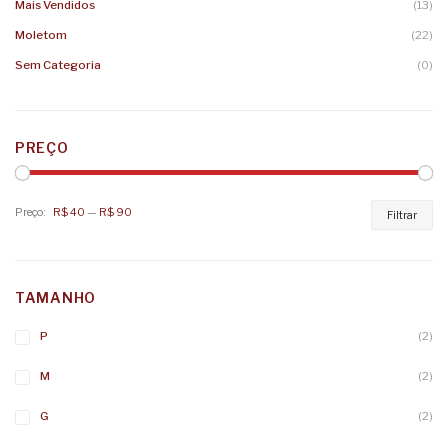
Mais Vendidos
(13)
Moletom
(22)
Sem Categoria
(0)
PREÇO
Preço:
R$ 40
—
R$ 90
Pr
Pr
Filtrar
mí
má
TAMANHO
P
(2)
M
(2)
G
(2)