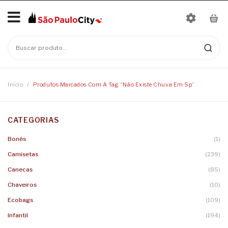
Início
No products in the cart.
Mais Vendidos
Bonés
Início
/
Produtos Marcados Com A Tag “não Existe Chuva Em Sp”
Camisetas
CATEGORIAS
Moletons
Baby Look
Bonés
(1)
Infantil
Camisetas
Linha Nomes
Camisetas
(239)
Canecas
Body
Canecas
(85)
Chaveiros
Camisetas Infantis
Chaveiros
(10)
Ecobags
(109)
Ecobags
Infantil
(194)