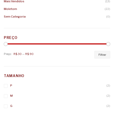
Mais Vendidos
(13)
Moletom
(22)
Sem Categoria
(0)
PREÇO
Preço:
R$ 30
—
R$ 90
Pr
Pr
Filtrar
mí
má
TAMANHO
P
(2)
M
(2)
G
(2)