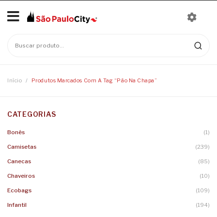
Início
Mais Vendidos
Bonés
Início
/
Produtos Marcados Com A Tag “pão Na Chapa”
Camisetas
CATEGORIAS
Moletons
Baby Look
Bonés
(1)
Infantil
Camisetas
Linha Nomes
Camisetas
(239)
Canecas
Body
Canecas
(85)
Chaveiros
Camisetas Infantis
Chaveiros
(10)
Ecobags
(109)
Ecobags
Infantil
(194)