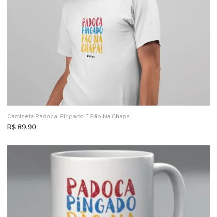
Camiseta Padoca, Pingado E Pão Na Chapa
R$
89,90