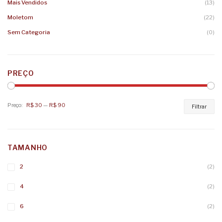
Mais Vendidos
(13)
Moletom
(22)
Sem Categoria
(0)
PREÇO
Preço:
R$ 30
—
R$ 90
Pr
Pr
Filtrar
mí
má
TAMANHO
2
(2)
4
(2)
6
(2)