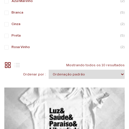
Azul Marinho
(2)
Branca
(5)
Cinza
(2)
Preta
(5)
Rosa Vinho
(2)
Mostrando todos os 10 resultados
Ordenar por :