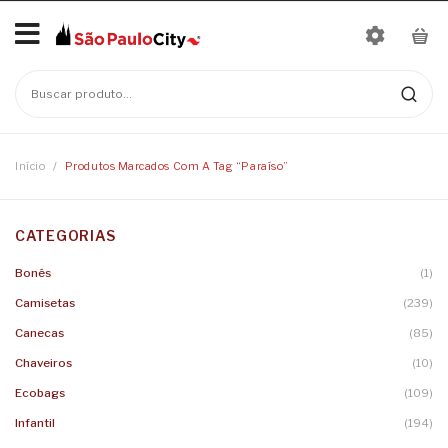
Início
No products in the cart.
Mais Vendidos
Bonés
Início
/
Produtos Marcados Com A Tag “paraíso”
Camisetas
CATEGORIAS
Moletons
Baby Look
Bonés
(1)
Infantil
Camisetas
Linha Nomes
Camisetas
(239)
Canecas
Body
Canecas
(85)
Chaveiros
Camisetas Infantis
Chaveiros
(10)
Ecobags
(109)
Ecobags
Infantil
(194)