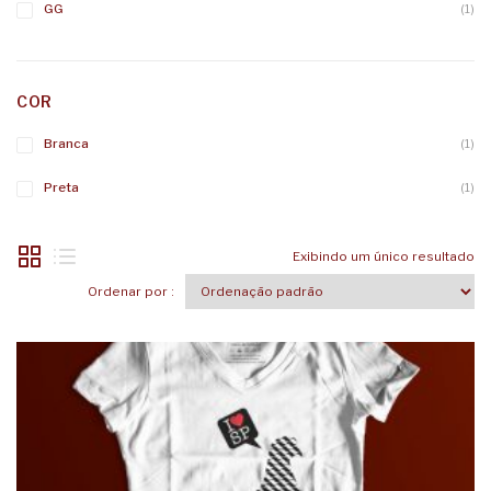
GG
(1)
COR
Branca
(1)
Preta
(1)
Exibindo um único resultado
Ordenar por :