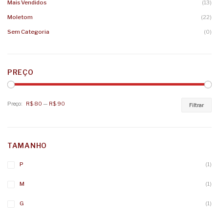
Mais Vendidos
(13)
Moletom
(22)
Sem Categoria
(0)
PREÇO
Preço:
R$ 80
—
R$ 90
Pr
Pr
Filtrar
mí
má
TAMANHO
P
(1)
M
(1)
G
(1)