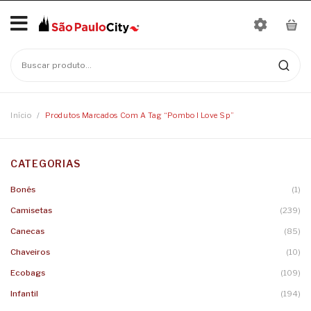
Início
No products in the cart.
Mais Vendidos
Bonés
Início
/
Produtos Marcados Com A Tag “pombo I Love Sp”
Camisetas
CATEGORIAS
Moletons
Baby Look
Bonés
(1)
Infantil
Camisetas
Linha Nomes
Camisetas
(239)
Canecas
Body
Canecas
(85)
Chaveiros
Camisetas Infantis
Chaveiros
(10)
Ecobags
(109)
Ecobags
Infantil
(194)