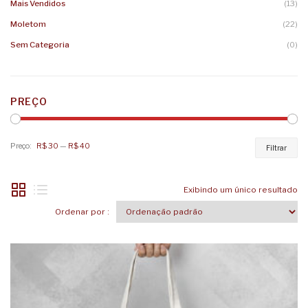
Mais Vendidos
(13)
Moletom
(22)
Sem Categoria
(0)
PREÇO
Preço:
R$ 30
—
R$ 40
Pr
Pr
Filtrar
mí
má
Exibindo um único resultado
Ordenar por :