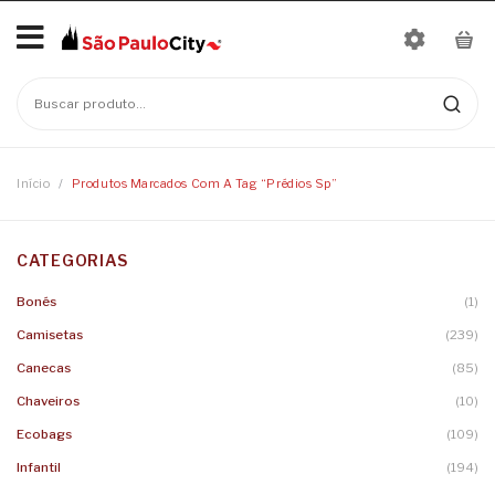
Início
No products in the cart.
Mais Vendidos
Bonés
Início
/
Produtos Marcados Com A Tag “prédios Sp”
Camisetas
CATEGORIAS
Moletons
Baby Look
Bonés
(1)
Infantil
Camisetas
Linha Nomes
Camisetas
(239)
Canecas
Body
Canecas
(85)
Chaveiros
Camisetas Infantis
Chaveiros
(10)
Ecobags
(109)
Ecobags
Infantil
(194)