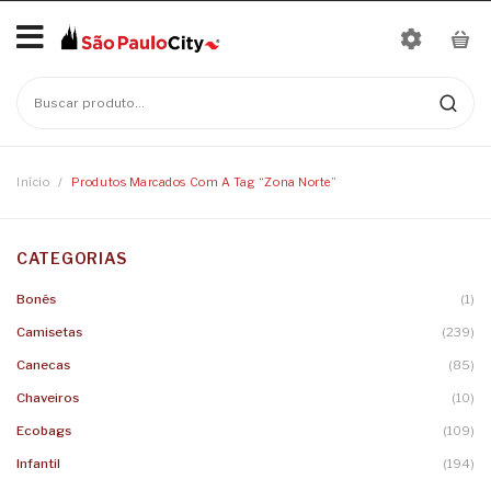
Início
No products in the cart.
Mais Vendidos
Bonés
Início
/
Produtos Marcados Com A Tag “zona Norte”
Camisetas
CATEGORIAS
Moletons
Baby Look
Bonés
(1)
Infantil
Camisetas
Linha Nomes
Camisetas
(239)
Canecas
Body
Canecas
(85)
Chaveiros
Camisetas Infantis
Chaveiros
(10)
Ecobags
(109)
Ecobags
Infantil
(194)