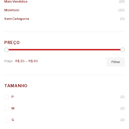
Mais Vendidos
(13)
Moletom
(22)
Sem Categoria
(0)
PREÇO
Preço:
R$ 30
—
R$ 90
Pr
Pr
Filtrar
mí
má
TAMANHO
P
(2)
M
(2)
G
(2)