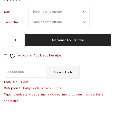
Feminina
Femin
Mais
Odeie
Cor
Amor
seu
Tamanho
por
Ódio
Favor
Baby
Adicionar Ao Carrinho
Look
Feminina
Adicionar Aos Meus Desejos
Mana
do
Céu
quantidade
SKU:
SP_45169
Categories:
Baby Look
,
Frases
,
Gírias
Tags:
camiseta
,
cidade
,
mana do ceu
,
mano do ceu
,
moda urbana
,
são paulo