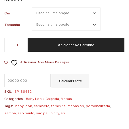
Feminina
Femin
inSPiração
São
Cor
Paulo
Tamanho
City
Dese
Baby
Colori
Adicionar Ao Carrinho
Look
Feminina
Adicionar Aos Meus Desejos
Mapas
SP
quantidade
SKU:
SP_36462
Categories:
Baby Look
,
Calçada
,
Mapas
Tags:
baby look
,
camiseta
,
feminina
,
mapas sp
,
personalizada
,
sampa
,
são paulo
,
sao paulo city
,
sp