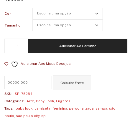
Femin
São
Cor
Paulo
Tamanho
Non
Dvcor
Baby
Dvco
Adicionar Ao Carrinho
Look
by
Feminina
Migue
Adicionar Aos Meus Desejos
SP
Garcia
by
Miguel
Garcia
quantidade
SKU:
SP_75284
Categories:
Arte
,
Baby Look
,
Lugares
Tags:
baby look
,
camiseta
,
feminina
,
personalizada
,
sampa
,
são
paulo
,
sao paulo city
,
sp