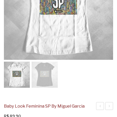
Baby Look Feminina SP By Miguel Garcia
#saopauloc
Look
R$
89,90