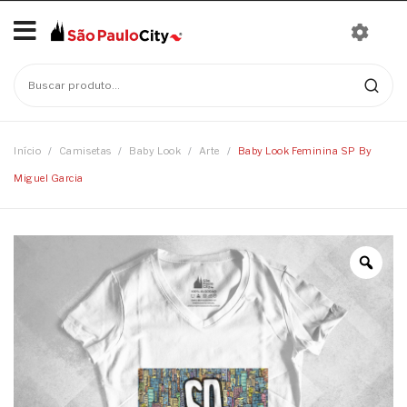
Início
Mais Vendidos
Bonés
Início
/
Camisetas
/
Baby Look
/
Arte
/
Baby Look Feminina SP By
Miguel Garcia
Camisetas
Moletons
Baby Look
Infantil
Camisetas
Linha Nomes
Canecas
Body
Chaveiros
Camisetas Infantis
Ecobags