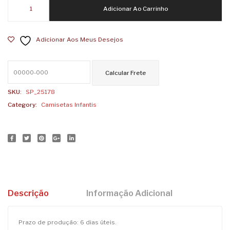
Camiseta
Adicionar Ao Carrinho
Infantil
SP
Adicionar Aos Meus Desejos
Terra
da
Garoa
2
quantidade
SKU:
SP_25178
Category:
Camisetas Infantis
Descrição
Informação Adicional
Prazo de produção: 6 dias úteis.