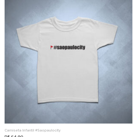
Camiseta Infantil #saopaulocity
R$
64,90