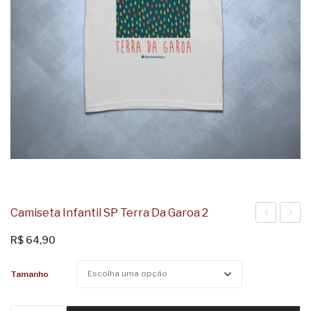
Camiseta Infantil SP Terra Da Garoa 2
Infantil
Infanti
R$
64,90
SP
Terra
Non
da
Tamanho
Dvcor
Garoa
Dvco