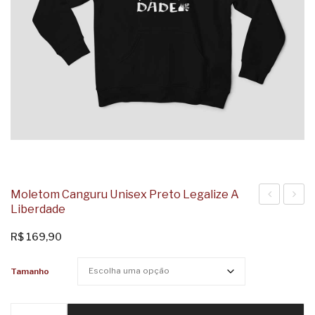
Moletom Canguru Unisex Preto Legalize A
Liberdade
Canguru
Cangu
Unisex
Unise
R$
169,90
Preto
Preto
Tamanho
Existe
Luz
Amor
Saude
em
Paraí
Moletom