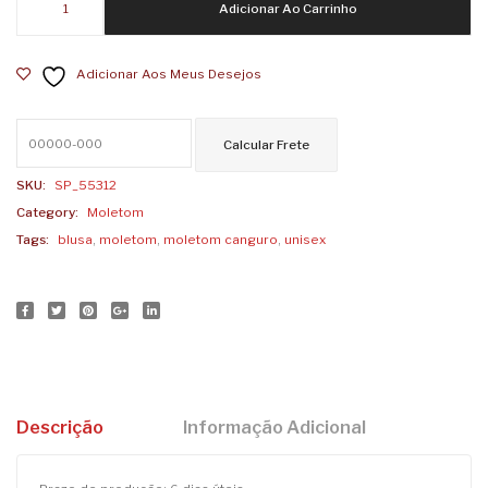
Adicionar Ao Carrinho
Canguru
SP
Liber
Unisex
Adicionar Aos Meus Desejos
Preto
Legalize
a
Liberdade
quantidade
SKU:
SP_55312
Category:
Moletom
Tags:
blusa
,
moletom
,
moletom canguro
,
unisex
Descrição
Informação Adicional