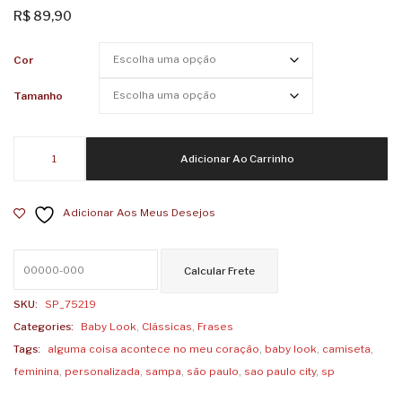
Feminina
Femin
R$
89,90
SP
Rua
Cor
Cidade
Augus
Louca
Tamanho
Baby
Adicionar Ao Carrinho
Look
Feminina
Adicionar Aos Meus Desejos
Alguma
Coisa
Acontece
no
meu
SKU:
SP_75219
Coração
Categories:
Baby Look
,
Clássicas
,
Frases
quantidade
Tags:
alguma coisa acontece no meu coração
,
baby look
,
camiseta
,
feminina
,
personalizada
,
sampa
,
são paulo
,
sao paulo city
,
sp