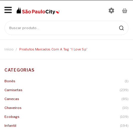
Início
No products in the cart.
Mais Vendidos
Bonés
Início
/
Produtos Marcados Com A Tag “i Love Sp”
Camisetas
CATEGORIAS
Moletons
Baby Look
Bonés
(1)
Infantil
Camisetas
Linha Nomes
Camisetas
(239)
Canecas
Body
Canecas
(85)
Chaveiros
Camisetas Infantis
Chaveiros
(10)
Ecobags
(109)
Ecobags
Infantil
(194)