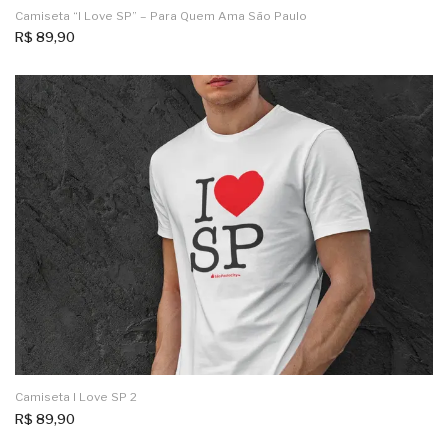
Camiseta “I Love SP” – Para Quem Ama São Paulo
R$
89,90
Camiseta I Love SP 2
R$
89,90