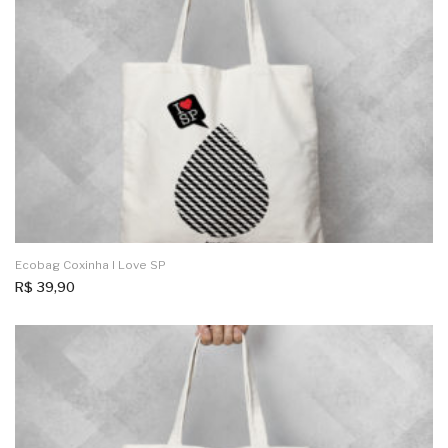
Ecobag Coxinha I Love SP
R$
39,90