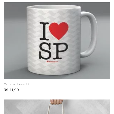
Caneca I Love SP
R$
41,90