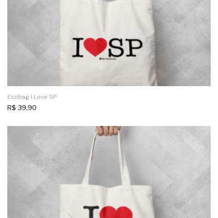
Ecobag I Love SP
R$
39,90