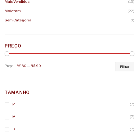
Mais Vendidos
(13)
Moletom
(22)
Sem Categoria
(0)
PREÇO
Preço:
R$ 30
—
R$ 90
Pr
Pr
Filtrar
mí
má
TAMANHO
P
(7)
M
(7)
G
(7)