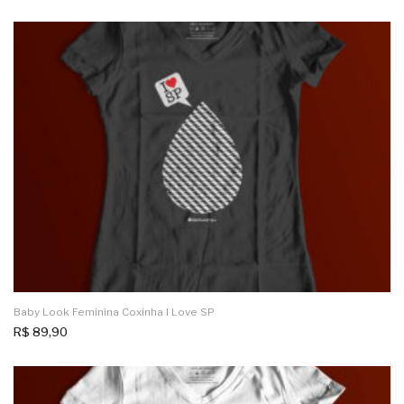
Baby Look Feminina Coxinha I Love SP
R$
89,90