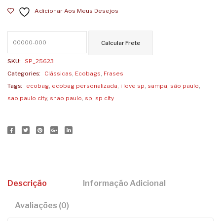
Adicionar Aos Meus Desejos
SP
quantidade
SKU:
SP_25623
Categories:
Clássicas
,
Ecobags
,
Frases
Tags:
ecobag
,
ecobag personalizada
,
i love sp
,
sampa
,
são paulo
,
sao paulo city
,
snao paulo
,
sp
,
sp city
Descrição
Informação Adicional
Avaliações (0)