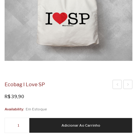
Ecobag I Love SP
I
I
R$
39,90
Love
Chuva
Availability:
Em Estoque
SP
SP
2
Ecobag
Adicionar Ao Carrinho
I
Love