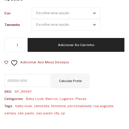
Feminina
Femin
Alguma
eSPer
Cor
Coisa
Tamanho
Acontece
no
Baby
meu
Adicionar Ao Carrinho
Look
Coração
Feminina
Adicionar Aos Meus Desejos
Rua
Augusta
quantidade
SKU:
SP_39997
Categories:
Baby Look
,
Bairros
,
Lugares
,
Placas
Tags:
baby look
,
camiseta
,
feminina
,
personalizada
,
rua augusta
,
sampa
,
são paulo
,
sao paulo city
,
sp