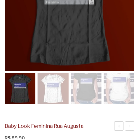
Baby Look Feminina Rua Augusta
Look
Look
R$
89,90