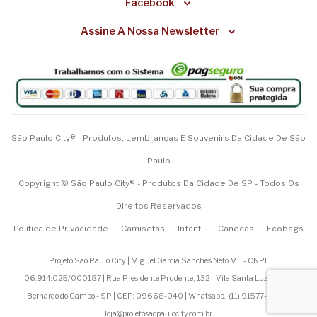
Facebook
Assine A Nossa Newsletter
São Paulo City® - Produtos, Lembranças E Souvenirs Da Cidade De São
Paulo
Copyright © São Paulo City® - Produtos Da Cidade De SP - Todos Os
Direitos Reservados
Política de Privacidade
Camisetas
Infantil
Canecas
Ecobags
Projeto São Paulo City | Miguel Garcia Sanches Neto ME - CNPJ:
06.914.025/000187 | Rua Presidente Prudente, 132 - Vila Santa Luzia - São
Bernardo do Campo - SP | CEP: 09668-040 | Whatsapp.: (
11) 91577-1200
|
loja@projetosaopaulocity.com.br