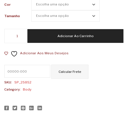
Mapa
Mapa
Cor
SP
SP
Tamanho
Balada
Garoa
Body
Adicionar Ao Carrinho
Infantil
Bebê
Adicionar Aos Meus Desejos
Mapa
SP
Favela
quantidade
SKU:
SP_25852
Category:
Body