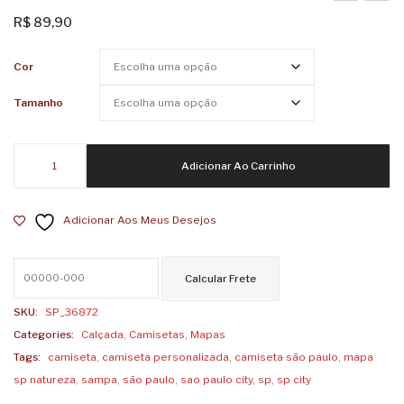
Mapa
Mapa
R$
89,90
SP
SP
Garoa
Paste
Cor
Tamanho
Camiseta
Adicionar Ao Carrinho
Mapa
SP
Adicionar Aos Meus Desejos
Natureza
quantidade
SKU:
SP_36872
Categories:
Calçada
,
Camisetas
,
Mapas
Tags:
camiseta
,
camiseta personalizada
,
camiseta são paulo
,
mapa
sp natureza
,
sampa
,
são paulo
,
sao paulo city
,
sp
,
sp city