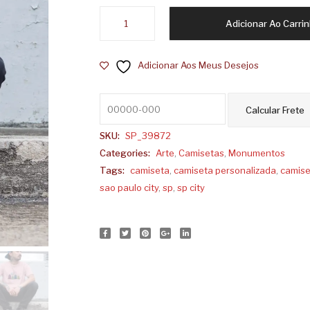
Camiseta
Adicionar Ao Carri
Prédios
SP
Adicionar Aos Meus Desejos
Coloridos
quantidade
SKU:
SP_39872
Categories:
Arte
,
Camisetas
,
Monumentos
Tags:
camiseta
,
camiseta personalizada
,
camise
sao paulo city
,
sp
,
sp city