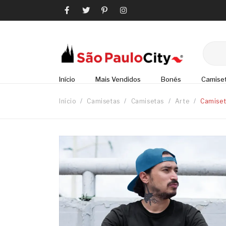
Início
Mais Vendidos
Bonés
Camise
Início
/
Camisetas
/
Camisetas
/
Arte
/
Camiset