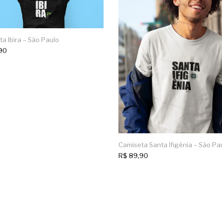
a Ibira – São Paulo
90
Camiseta Santa Ifigênia – São Pa
R$
89,90