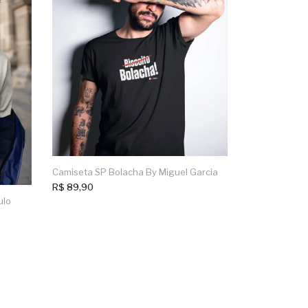
Camiseta Tat
R$
89,90
Camiseta SP Bolacha By Miguel Garcia
R$
89,90
ulo