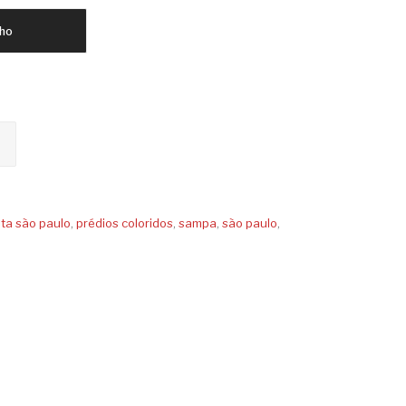
nho
ta são paulo
,
prédios coloridos
,
sampa
,
são paulo
,