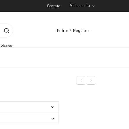
Minha conta
Contato
Entrar
Registrar
cobags
Look
Skyline
Feminina
SP
SP
Aérea