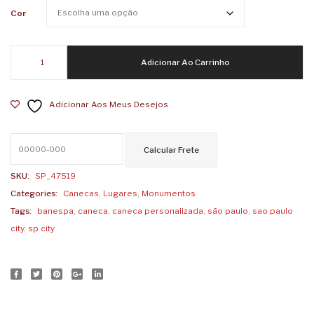
Bike
Acont
Cor
SP
no
meu
Caneca
Adicionar Ao Carrinho
Coraç
Banespa
SP
Adicionar Aos Meus Desejos
City
quantidade
SKU:
SP_47519
Categories:
Canecas
,
Lugares
,
Monumentos
Tags:
banespa
,
caneca
,
caneca personalizada
,
são paulo
,
sao paulo
city
,
sp city