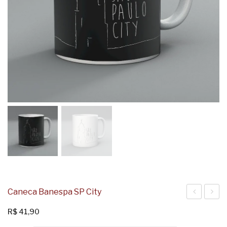
Caneca Banespa SP City
Vá
Algu
R$
41,90
de
Coisa