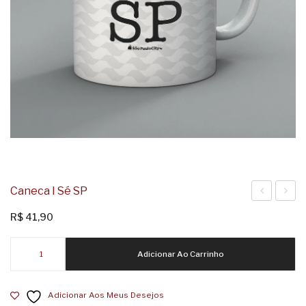
Caneca I Sé SP
I
I
R$
41,90
chuva
Banes
Caneca
SP
SP
Adicionar Ao Carrinho
I
Sé
Adicionar Aos Meus Desejos
SP