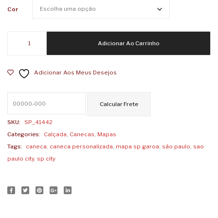
Favela
Natur
Cor
Caneca
Adicionar Ao Carrinho
Mapa
SP
Adicionar Aos Meus Desejos
Garoa
quantidade
SKU:
SP_41442
Categories:
Calçada
,
Canecas
,
Mapas
Tags:
caneca
,
caneca personalizada
,
mapa sp garoa
,
são paulo
,
sao
paulo city
,
sp city