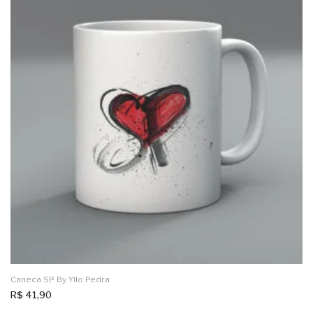
Caneca SP By Yllo Pedra
R$
41,90