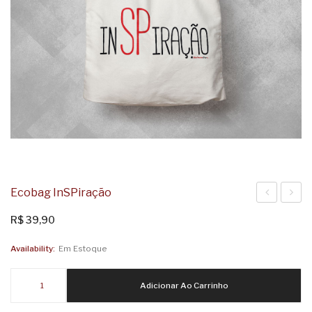
Ecobag InSPiração
eSPerança
Mapa
R$
39,90
SP
Availability:
Em Estoque
Ecobag
Adicionar Ao Carrinho
inSPiração
quantidade