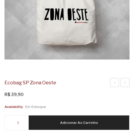
Ecobag SP Zona Oeste
SP
SP
R$
39,90
Zona
Zona
Availability:
Em Estoque
Leste
Norte
Ecobag
Adicionar Ao Carrinho
SP
Zona