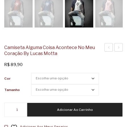
Camiseta Alguma Coisa Acontece No Meu
Coração By Lucas Motta
SP
Porra
Cidade
Meu!
R$
89,90
Coração
Nova
Cor
by
by
Miguel
Lucas
Tamanho
Garcia
Motta
Camiseta
Adicionar Ao Carrinho
Alguma
Coisa
Adicionar Aos Meus Desejos