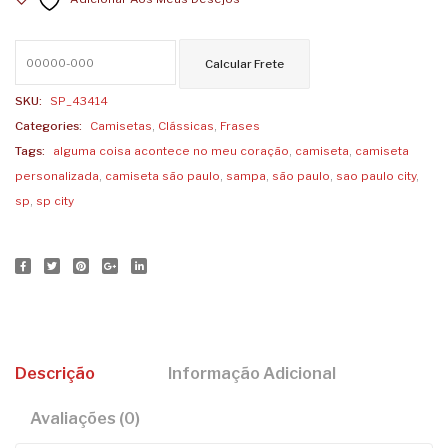
Acontece
no
meu
Coração
by
SKU:
SP_43414
Lucas
Categories:
Camisetas
,
Clássicas
,
Frases
Motta
Tags:
alguma coisa acontece no meu coração
,
camiseta
,
camiseta
quantidade
personalizada
,
camiseta são paulo
,
sampa
,
são paulo
,
sao paulo city
,
sp
,
sp city
Descrição
Informação Adicional
Avaliações (0)